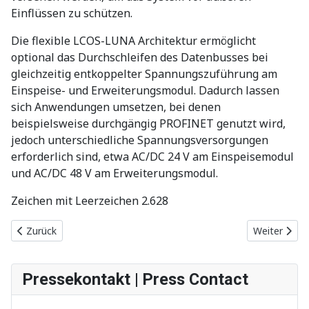
Einflüssen zu schützen.
Die flexible LCOS-LUNA Architektur ermöglicht
optional das Durchschleifen des Datenbusses bei
gleichzeitig entkoppelter Spannungszuführung am
Einspeise- und Erweiterungsmodul. Dadurch lassen
sich Anwendungen umsetzen, bei denen
beispielsweise durchgängig PROFINET genutzt wird,
jedoch unterschiedliche Spannungsversorgungen
erforderlich sind, etwa AC/DC 24 V am Einspeisemodul
und AC/DC 48 V am Erweiterungsmodul.
Zeichen mit Leerzeichen 2.628
Vorheriger Beitrag: Low Power Netzgeräte: Kompakt, sicher, wirt
Nächster Be
Zurück
Weiter
Pressekontakt | Press Contact