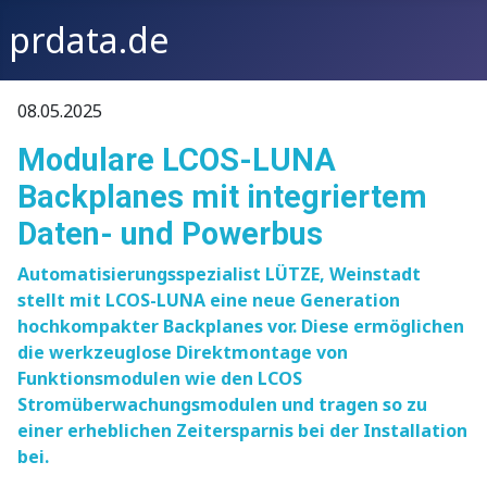
prdata.de
08.05.2025
Modulare LCOS-LUNA
Backplanes mit integriertem
Daten- und Powerbus
Automatisierungsspezialist LÜTZE, Weinstadt
stellt mit LCOS-LUNA eine neue Generation
hochkompakter Backplanes vor. Diese ermöglichen
die werkzeuglose Direktmontage von
Funktionsmodulen wie den LCOS
Stromüberwachungsmodulen und tragen so zu
einer erheblichen Zeitersparnis bei der Installation
bei.