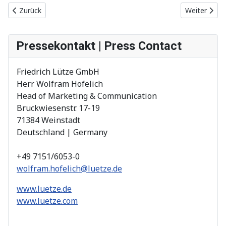
Vorheriger Beitrag: 2022
Nächster Bei
Zurück
Weiter
Pressekontakt | Press Contact
Friedrich Lütze GmbH
Herr Wolfram Hofelich
Head of Marketing & Communication
Bruckwiesenstr. 17-19
71384 Weinstadt
Deutschland | Germany
+49 7151/6053-0
wolfram.hofelich@luetze.de
www.luetze.de
www.luetze.com