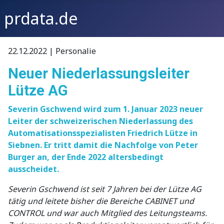
prdata.de
22.12.2022 | Personalie
Neuer Niederlassungsleiter
Lütze AG
Severin Gschwend wird zum 1. Januar 2023 neuer
Leiter der schweizerischen Niederlassung des
Automatisationsspezialisten Friedrich Lütze in
Siebnen. Er tritt damit die Nachfolge von Peter
Burger an, der Ende 2022 altersbedingt
ausscheidet.
Severin Gschwend ist seit 7 Jahren bei der Lütze AG
tätig und leitete bisher die Bereiche CABINET und
CONTROL und war auch Mitglied des Leitungsteams.