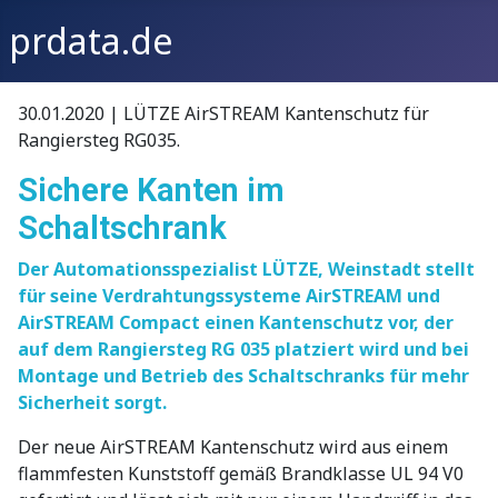
prdata.de
30.01.2020 | LÜTZE AirSTREAM Kantenschutz für
Rangiersteg RG035.
Sichere Kanten im
Schaltschrank
Der Automationsspezialist LÜTZE, Weinstadt stellt
für seine Verdrahtungssysteme AirSTREAM und
AirSTREAM Compact einen Kantenschutz vor, der
auf dem Rangiersteg RG 035 platziert wird und bei
Montage und Betrieb des Schaltschranks für mehr
Sicherheit sorgt.
Der neue AirSTREAM Kantenschutz wird aus einem
flammfesten Kunststoff gemäß Brandklasse UL 94 V0