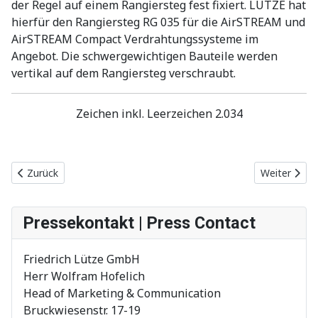
der Regel auf einem Rangiersteg fest fixiert. LÜTZE hat
hierfür den Rangiersteg RG 035 für die AirSTREAM und
AirSTREAM Compact Verdrahtungssysteme im
Angebot. Die schwergewichtigen Bauteile werden
vertikal auf dem Rangiersteg verschraubt.
Zeichen inkl. Leerzeichen 2.034
Vorheriger Beitrag: LÜTZE joins the Single Pair Ethernet Industri
Nächster Bei
Zurück
Weiter
Pressekontakt | Press Contact
Friedrich Lütze GmbH
Herr Wolfram Hofelich
Head of Marketing & Communication
Bruckwiesenstr. 17-19