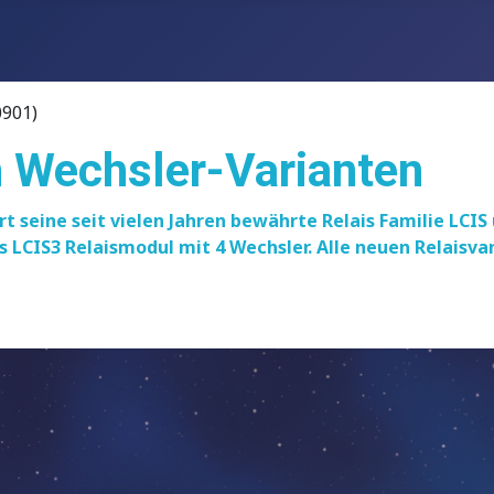
0901)
en Wechsler-Varianten
t seine seit vielen Jahren bewährte Relais Familie LCI
 LCIS3 Relaismodul mit 4 Wechsler. Alle neuen Relaisvari