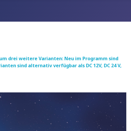
S um drei weitere Varianten: Neu im Programm sind
anten sind alternativ verfügbar als DC 12V, DC 24 V,