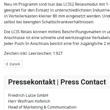
Neu im Programm sind nun das LCIS2 Relaismodul mit 1- 
geeignet für den Einsatz in unterschiedlichsten Industr
in Verteilerkästen kleiner 80 mm eingesetzt werden. Un
selbst bei beengten Schaltschrankverhältnissen.
Die LCIS Relais können mittels Beschriftungsmatten in u
Anschlüsse ist eine schnelle und werkzeuglose Verkabelu
Jeder Push-In Anschluss besitzt eine frei zugängliche 2 
Zeichen inkl. Leerzeichen: 1.927
Vorheriger Beitrag: Relay with additional changeover contacts
Zurück
Pressekontakt | Press Contact
Friedrich Lütze GmbH
Herr Wolfram Hofelich
Head of Marketing & Communication