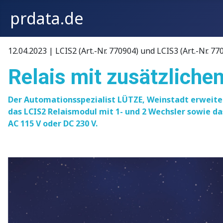
prdata.de
12.04.2023 | LCIS2 (Art.-Nr. 770904) und LCIS3 (Art.-Nr. 77
Relais mit zusätzlich
Der Automationsspezialist LÜTZE, Weinstadt erweiter
das LCIS2 Relaismodul mit 1- und 2 Wechsler sowie das
AC 115 V oder DC 230 V.